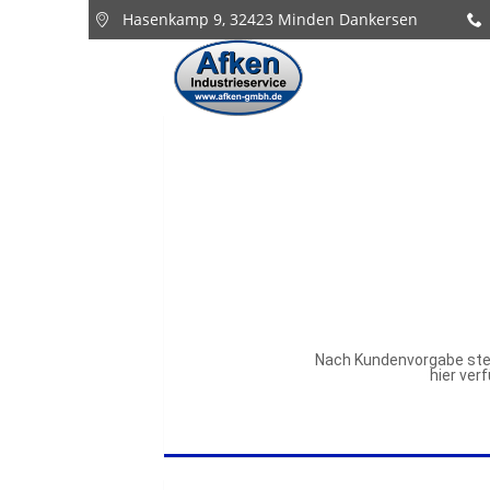
Hasenkamp 9, 32423 Minden Dankersen
Nach Kundenvorgabe stel
hier ver